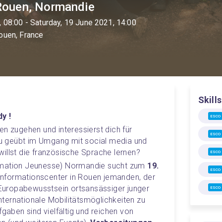
 Rouen, Normandie
, 08:00
- Saturday, 19 June 2021, 14:00
ouen, France
Skills
y !
ESCO
n zugehen und interessierst dich für 
ESCO
 geübt im Umgang mit social media und 
illst die französische Sprache lernen?
ESCO
rmation Jeunesse) Normandie sucht zum 
19. 
ESCO
dinformationscenter in Rouen jemanden, der 
s Europabewusstsein ortsansässiger junger 
ESCO
ternationale Mobilitätsmöglichkeiten zu 
Deine Aufgaben sind vielfältig und reichen von 