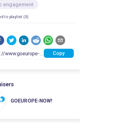
ic engagement
d to playlist (0)
Copy
isers
GOEUROPE-NOW!