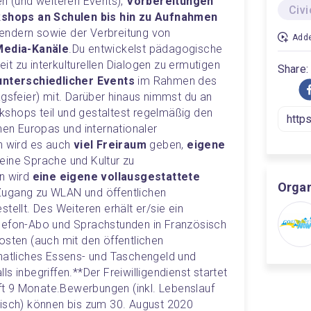
 (und weiteren Events), 
Vorbereitungen 
Civ
hops an Schulen bis hin zu Aufnahmen 
sendern sowie der Verbreitung von 
Adde
Media-Kanäle
.
Du entwickelst pädagogische 
keit zu interkulturellen Dialogen zu ermutigen 
Share:
unterschiedlicher Events
 im Rahmen des 
agsfeier) mit. Darüber hinaus nimmst du an 
shops teil und gestaltest regelmäßig den 
hen Europas und internationaler 
h wird es auch 
viel Freiraum
 geben, 
eigene 
eine Sprache und Kultur zu 
n wird 
eine eigene vollausgestattete 
Organ
 Zugang zu WLAN und öffentlichen 
tellt. Des Weiteren erhält er/sie ein 
lefon-Abo und Sprachstunden in Französisch 
osten (auch mit den öffentlichen 
natliches Essens- und Taschengeld und 
ls inbegriffen.
**Der Freiwilligendienst startet 
t 9 Monate.
Bewerbungen (inkl. Lebenslauf 
lisch) können bis zum 30. August 2020 