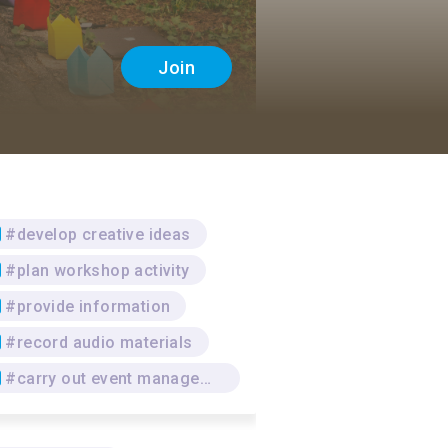
Join
#develop creative ideas
#plan workshop activity
#provide information
#record audio materials
#carry out event management