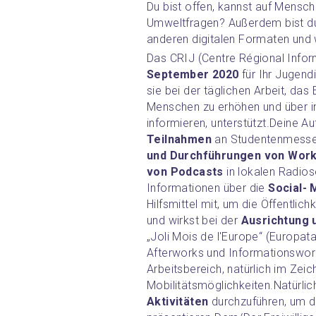
Du bist offen, kannst auf Mensche
Umweltfragen? Außerdem bist du
anderen digitalen Formaten und w
Das CRIJ (Centre Régional Info
September 2020
 für Ihr Jugen
sie bei der täglichen Arbeit, da
Menschen zu erhöhen und über in
informieren, unterstützt.
Teilnahmen
 an Studentenmessen
und Durchführungen von Works
von Podcasts
 in lokalen Radio
Informationen über die 
Social- 
Hilfsmittel mit, um die Öffentlich
und wirkst bei der 
Ausrichtung 
„Joli Mois de l'Europe“ (Europat
Afterworks und Informationswork
Arbeitsbereich, natürlich im Zeic
Mobilitätsmöglichkeiten.
Natürlic
Aktivitäten
 durchzuführen, um d