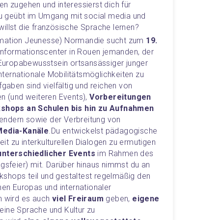
n zugehen und interessierst dich für 
 geübt im Umgang mit social media und 
illst die französische Sprache lernen?
rmation Jeunesse) Normandie sucht zum 
19. 
dinformationscenter in Rouen jemanden, der 
s Europabewusstsein ortsansässiger junger 
ternationale Mobilitätsmöglichkeiten zu 
Deine Aufgaben sind vielfältig und reichen von 
 (und weiteren Events), 
Vorbereitungen 
hops an Schulen bis hin zu Aufnahmen 
sendern sowie der Verbreitung von 
Media-Kanäle
.
Du entwickelst pädagogische 
keit zu interkulturellen Dialogen zu ermutigen 
unterschiedlicher Events
 im Rahmen des 
agsfeier) mit. Darüber hinaus nimmst du an 
shops teil und gestaltest regelmäßig den 
hen Europas und internationaler 
h wird es auch 
viel Freiraum
 geben, 
eigene 
eine Sprache und Kultur zu 