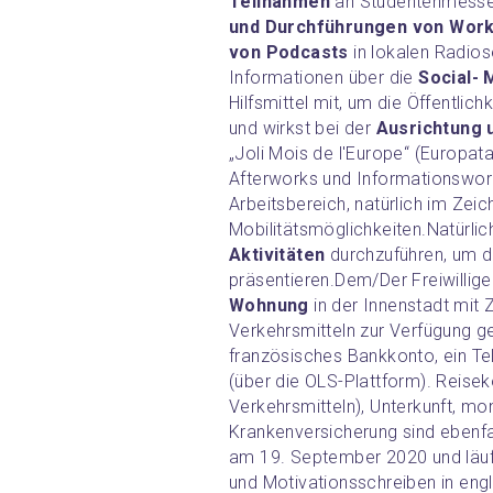
Teilnahmen
 an Studentenmessen
und Durchführungen von Works
von Podcasts
 in lokalen Radio
Informationen über die 
Social- 
Hilfsmittel mit, um die Öffentlich
und wirkst bei der 
Ausrichtung 
„Joli Mois de l'Europe“ (Europat
Afterworks und Informationswork
Arbeitsbereich, natürlich im Zeic
Mobilitätsmöglichkeiten.
Natürlic
Aktivitäten
 durchzuführen, um d
präsentieren.
Dem/Der Freiwillige
Wohnung
 in der Innenstadt mit
Verkehrsmitteln zur Verfügung ges
französisches Bankkonto, ein Te
(über die OLS-Plattform). Reisek
Verkehrsmitteln), Unterkunft, mo
Krankenversicherung sind ebenfal
am 19. September 2020 und läuf
und Motivationsschreiben in eng