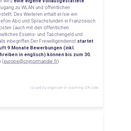
n wird 
eine eigene vollausgestattete 
 Zugang zu WLAN und öffentlichen 
tellt. Des Weiteren erhält er/sie ein 
lefon-Abo und Sprachstunden in Französisch 
osten (auch mit den öffentlichen 
natliches Essens- und Taschengeld und 
ls inbegriffen.
Der Freiwilligendienst 
startet 
uft 9 Monate
.
Bewerbungen (inkl. 
reiben in englisch) können bis zum 30. 
 (
europe@crijnormandie.fr
).
Issued by organiser or scanning QR code