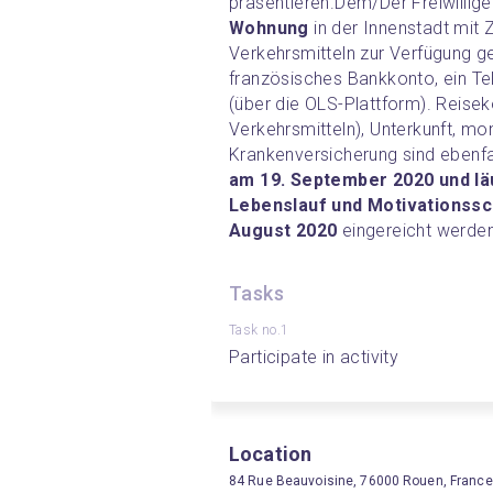
präsentieren.
Dem/Der Freiwillige
Wohnung
 in der Innenstadt mit
Verkehrsmitteln zur Verfügung ges
französisches Bankkonto, ein Te
(über die OLS-Plattform). Reisek
Verkehrsmitteln), Unterkunft, mo
Krankenversicherung sind ebenfal
am 19. September 2020 und lä
Lebenslauf und Motivationssch
August 2020
 eingereicht werden
Tasks
Task no.1
Participate in activity
Location
84 Rue Beauvoisine, 76000 Rouen, France