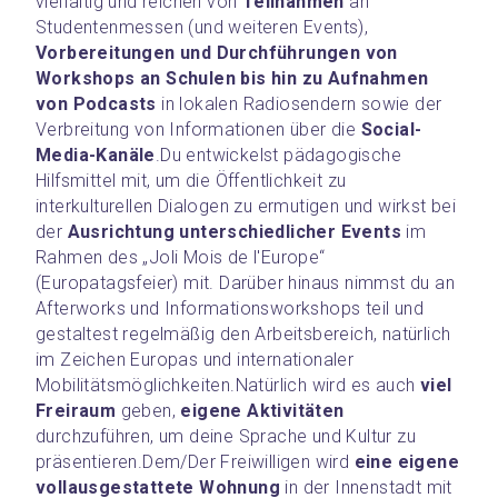
vielfältig und reichen von 
Teilnahmen
 an 
Studentenmessen (und weiteren Events), 
Vorbereitungen und Durchführungen von 
Workshops an Schulen bis hin zu Aufnahmen 
von Podcasts
 in lokalen Radiosendern sowie der 
Verbreitung von Informationen über die 
Social- 
Media-Kanäle
.
Du entwickelst pädagogische 
Hilfsmittel mit, um die Öffentlichkeit zu 
interkulturellen Dialogen zu ermutigen und wirkst bei 
der 
Ausrichtung unterschiedlicher Events
 im 
Rahmen des „Joli Mois de l'Europe“ 
(Europatagsfeier) mit. Darüber hinaus nimmst du an 
Afterworks und Informationsworkshops teil und 
gestaltest regelmäßig den Arbeitsbereich, natürlich 
im Zeichen Europas und internationaler 
Mobilitätsmöglichkeiten.
Natürlich wird es auch 
viel 
Freiraum
 geben, 
eigene Aktivitäten
durchzuführen, um deine Sprache und Kultur zu 
präsentieren.
Dem/Der Freiwilligen wird 
eine eigene 
vollausgestattete Wohnung
 in der Innenstadt mit 