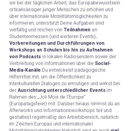
sie bei der täglichen Arbeit, das Europabewusstsein 
ortsansässiger junger Menschen zu erhöhen und 
über internationale Mobilitätsmöglichkeiten zu 
informieren, unterstützt.
Deine Aufgaben sind 
vielfältig und reichen von 
Teilnahmen
 an 
Studentenmessen (und weiteren Events), 
Vorbereitungen und Durchführungen von 
Workshops an Schulen bis hin zu Aufnahmen 
von Podcasts
 in lokalen Radiosendern sowie der 
Verbreitung von Informationen über die 
Social- 
Media-Kanäle
.
Du entwickelst pädagogische 
Hilfsmittel mit, um die Öffentlichkeit zu 
interkulturellen Dialogen zu ermutigen und wirkst bei 
der 
Ausrichtung unterschiedlicher Events
 im 
Rahmen des „Joli Mois de l'Europe“ 
(Europatagsfeier) mit. Darüber hinaus nimmst du an 
Afterworks und Informationsworkshops teil und 
gestaltest regelmäßig den Arbeitsbereich, natürlich 
im Zeichen Europas und internationaler 
Mobilitätsmöglichkeiten.
Natürlich wird es auch 
viel 