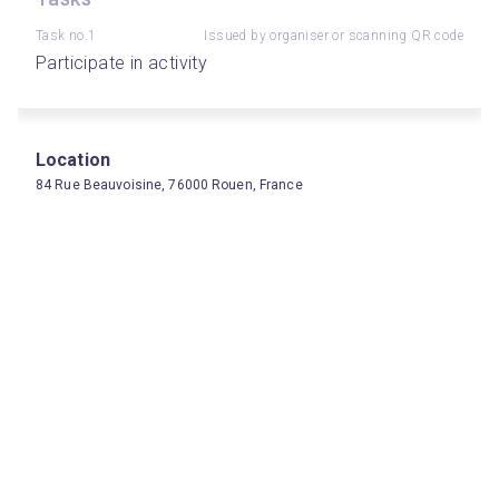
Task no.1
Issued by organiser or scanning QR code
Participate in activity
Location
84 Rue Beauvoisine, 76000 Rouen, France