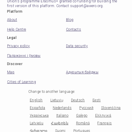
Union's programme Erasmus+ granted co-funding for building the
first version of this platform. Contact support@awero.org.
Platform
About
Blog
Help Centre
Contacts
Legal
Privacy policy
Data security
Палажэнні і ўмовы
Discover
Map
Адкрытыя бэйджы
Cities of Learning
Change to another language
:
English
Lietuvių
Deutsch
Eesti
Española
Nederlands
Русский
Slovenščina
Українська
Italiano
Galego
Ελληνικά
Latviešu
Հայերեն
Română
Français
ქართული
Suomi
Portugues