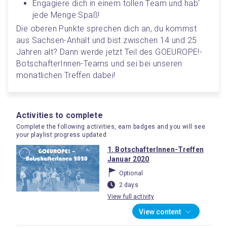
Engagiere dich in einem tollen Team und hab' 
jede Menge Spaß
!
Die oberen Punkte sprechen dich an, du kommst 
aus Sachsen-Anhalt und bist zwischen 14 und 25 
Jahren alt? Dann werde jetzt Teil des GOEUROPE
!-
BotschafterInnen-Teams und sei bei unseren 
monatlichen Treffen dabei
!
Activities to complete
Complete the following activities, earn badges and you will see
your playlist progress updated
1. BotschafterInnen-Treffen
Januar 2020
Optional
2 days
View full activity
View content