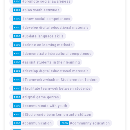
#promote social awareness
ESCO
#plan youth activities
ESCO
#show social competences
ESCO
#develop digital educational materials
ESCO
#update language skills
ESCO
#advise on learning methods
ESCO
#demonstrate intercultural competence
ESCO
#assist students in their learning
ESCO
#develop digital educational materials
ESCO
#Teamwork zwischen Studierenden fördern
ESCO
#facilitate teamwork between students
ESCO
#digital game genres
ESCO
#communicate with youth
ESCO
#Studierende beim Lernen unterstützen
ESCO
#communication
#community education
ESCO
ESCO