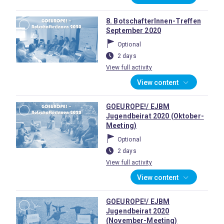
8. BotschafterInnen-Treffen
September 2020
Optional
2 days
View full activity
View content
GOEUROPE!/ EJBM
Jugendbeirat 2020 (Oktober-
Meeting)
Optional
2 days
View full activity
View content
GOEUROPE!/ EJBM
Jugendbeirat 2020
(November-Meeting)