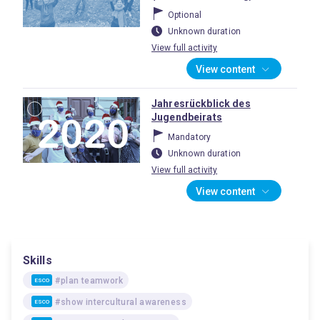
Optional
Unknown duration
View full activity
View content
Jahresrückblick des
Jugendbeirats
Mandatory
Unknown duration
View full activity
View content
Skills
#plan teamwork
ESCO
#show intercultural awareness
ESCO