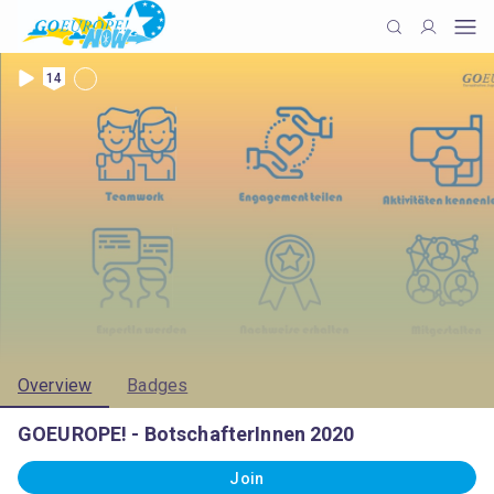
14
Overview
Badges
GOEUROPE! - BotschafterInnen 2020
Join