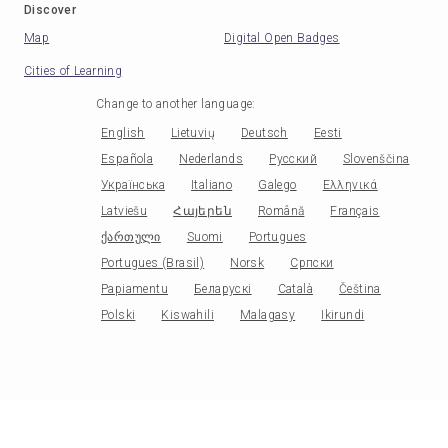
Discover
Map
Digital Open Badges
Cities of Learning
Change to another language
:
English
Lietuvių
Deutsch
Eesti
Española
Nederlands
Русский
Slovenščina
Українська
Italiano
Galego
Ελληνικά
Latviešu
Հայերեն
Română
Français
ქართული
Suomi
Portugues
Portugues (Brasil)
Norsk
Српски
Papiamentu
Беларускі
Català
Čeština
Polski
Kiswahili
Malagasy
Ikirundi