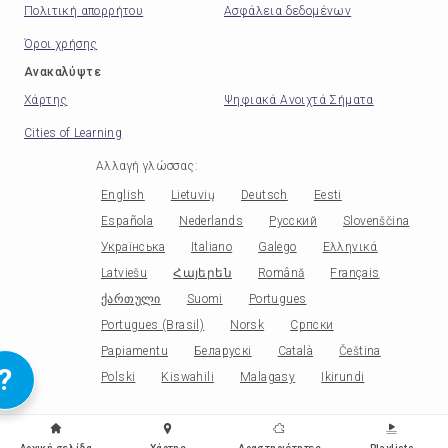
Πολιτική απορρήτου
Ασφάλεια δεδομένων
Όροι χρήσης
Ανακαλύψτε
Χάρτης
Ψηφιακά Ανοιχτά Σήματα
Cities of Learning
Αλλαγή γλώσσας
:
English
Lietuvių
Deutsch
Eesti
Española
Nederlands
Русский
Slovenščina
Українська
Italiano
Galego
Ελληνικά
Latviešu
Հայերեն
Română
Français
ქართული
Suomi
Portugues
Portugues (Brasil)
Norsk
Српски
Papiamentu
Беларускі
Català
Čeština
?
Polski
Kiswahili
Malagasy
Ikirundi