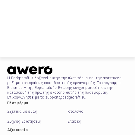
Η Badgecraft φιλοξενεί αυτήν την πλατφόρμα και την αναπτύσσει
μαζί με κορυφαίους εκπαιδευτικούς οργανισμούς. Το πρόγραμμα
Erasmus + της Ευρωπαϊκής Ένωσης συγχρηματοδότησε την
κατασκευή της πρώτης έκδοσης αυτής της πλατφόρμας.
Επικοινωνήστε με το support@badgecraft.eu.
Πλατφόρμα
Σχετικά με εμάς
Ιστολόγιο
Συχνές Ερωτήσεις
Επαφές
Αξιοπιστία