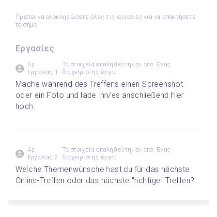
Πρέπει να ολοκληρώσετε όλες τις εργασίες για να αποκτήσετε
το σήμα
Εργασίες
Αρ.
Τα στοιχεία επαληθεύτηκαν από: Ένας
Εργασίας 1
διαχειριστής έργου
Mache während des Treffens einen Screenshot 
oder ein Foto und lade ihn/es anschließend hier 
hoch.
Αρ.
Τα στοιχεία επαληθεύτηκαν από: Ένας
Εργασίας 2
διαχειριστής έργου
Welche Themenwünsche hast du für das nächste 
Online-Treffen oder das nächste "richtige" Treffen?