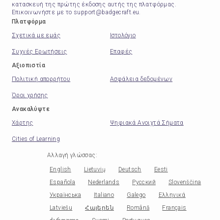
κατασκευή της πρώτης έκδοσης αυτής της πλατφόρμας.
Επικοινωνήστε με το support@badgecraft.eu.
Πλατφόρμα
Σχετικά με εμάς
Ιστολόγιο
Συχνές Ερωτήσεις
Επαφές
Αξιοπιστία
Πολιτική απορρήτου
Ασφάλεια δεδομένων
Όροι χρήσης
Ανακαλύψτε
Χάρτης
Ψηφιακά Ανοιχτά Σήματα
Cities of Learning
Αλλαγή γλώσσας
:
English
Lietuvių
Deutsch
Eesti
Española
Nederlands
Русский
Slovenščina
Українська
Italiano
Galego
Ελληνικά
Latviešu
Հայերեն
Română
Français