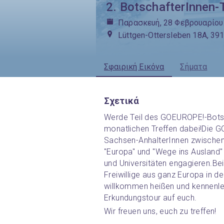
2. BotschafterInnen-
Παρασκευή, 28 Φεβρουαρίου 
Lüttgen-Ottersleben 18A, 3
Σφαιρική Εικόνα
Σήματα
Σχετικά
Werde Teil des GOEUROPE!-Botsc
monatlichen Treffen dabei!
Die G
Sachsen-AnhalterInnen zwischen 
"Europa" und "Wege ins Ausland" i
und Universitäten engagieren.
Bei
Freiwillige aus ganz Europa in d
willkommen heißen und kennenle
Erkundungstour auf euch.
Wir freuen uns, euch zu treffen!