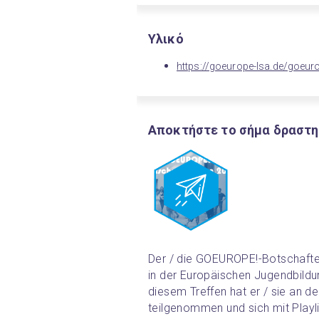
Υλικό
https://goeurope-lsa.de/goeur
Αποκτήστε το σήμα δραστη
Der / die GOEUROPE!-Botschafter
in der Europäischen Jugendbild
diesem Treffen hat er / sie an de
teilgenommen und sich mit Playl