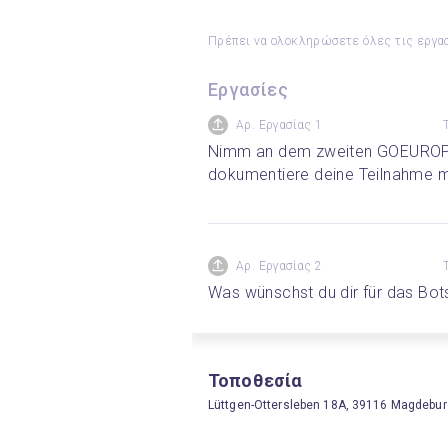
Πρέπει να ολοκληρώσετε όλες τις εργασ
Εργασίες
Αρ. Εργασίας 1
Nimm an dem zweiten GOEUROPE!-
dokumentiere deine Teilnahme mi
Αρ. Εργασίας 2
Was wünschst du dir für das Bo
Τοποθεσία
Lüttgen-Ottersleben 18A, 39116 Magdebu