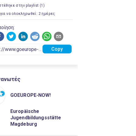
τέθηκε στην playlist (1)
για να ολοκληρωθεί: 2 ημέρες
οίηση:
Copy
γανωτές
GOEUROPE-NOW!
Europäische
Jugendbildungsstätte
Magdeburg