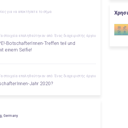
ίες για να αποκτήσετε το σήμα
Χρησι
Τα στοιχεία επαληθεύτηκαν από: Ένας διαχειριστής έργου
BotschafterInnen-Treffen teil und 
t einem Selfie!
Τα στοιχεία επαληθεύτηκαν από: Ένας διαχειριστής έργου
tschafterInnen-Jahr 2020?
rg, Germany