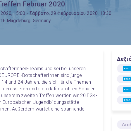
Treffen Februar 2020
2020, 15:00
- Σάββατο, 29 Φεβρουαρίου 2020, 13:30
9116 Magdeburg, Germany
Δεξι
hafterInnen-Teams und sei bei unseren 
ESCO
OEUROPE!-BotschafterInnen sind junge 
ESCO
14 und 24 Jahren, die sich für die Themen 
nteressieren und sich dafür an ihren Schulen 
ESCO
 unserem zweiten Treffen werden wir 20 ESK-
ESCO
er Europäischen Jugendbildungsstätte 
rnen. Außerdem wartet eine spannende 
Διε