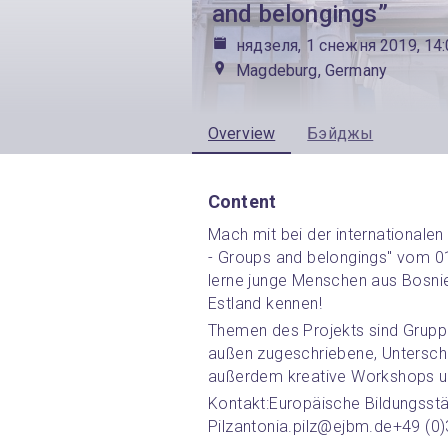
and belongings”
нядзеля, 1 снежня 2019, 14
Magdeburg, Germany
Overview
Бэйджы
Content
Mach mit bei der internationalen
- Groups and belongings" vom 0
lerne junge Menschen aus Bosnie
Estland kennen!
Themen des Projekts sind Gruppe
außen zugeschriebene, Untersch
außerdem kreative Workshops u
Kontakt:
Europäische Bildungsst
Pilz
antonia.pilz@ejbm.de
+49 (0)