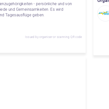
Organ
nzugehörigkeiten - persönliche und von 
iede und Gemeinsamkeiten. Es wird 
nd Tagesausflüge geben.
Issued by organiser or scanning QR code