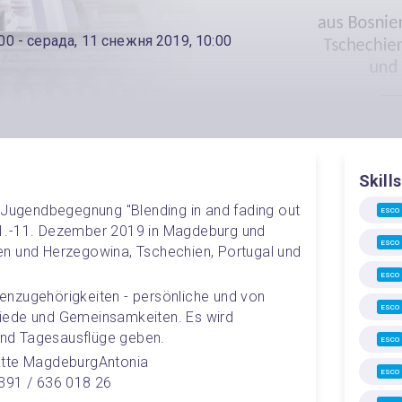
:00
- серада, 11 снежня 2019, 10:00
Skills
 Jugendbegegnung "Blending in and fading out 
ESCO
1.-11. Dezember 2019 in Magdeburg und 
ESCO
n und Herzegowina, Tschechien, Portugal und 
ESCO
nzugehörigkeiten - persönliche und von 
ESCO
iede und Gemeinsamkeiten. Es wird 
nd Tagesausflüge geben.
ESCO
ätte Magdeburg
Antonia 
ESCO
391 / 636 018 26