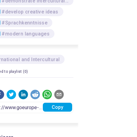
#demonstrate intercultural competence
#develop creative ideas
#Sprachkenntnisse
#modern languages
rnational and Intercultural
d to playlist (0)
Copy