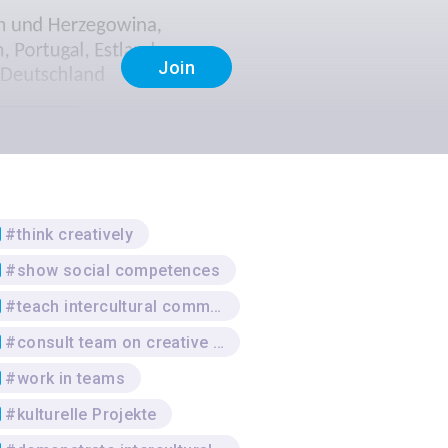
Join
#think creatively
#show social competences
#teach intercultural communication methods
#consult team on creative project
#work in teams
#kulturelle Projekte