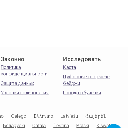
Законно
Исследовать
Политика
Карта
конфиденциальности
Цифровые открытые
Защита данных
бейджи
Условия пользования
Города обучения
no
Galego
Ελληνικά
Latviešu
Հայերեն
Беларускі
Català
Čeština
Polski
Kiswahili