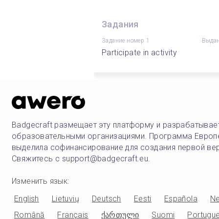
Задания
Задание номер 1
Выдан
Participate in activity
Badgecraft размещает эту платформу и разрабатывае
образовательными организациями. Программа Европ
выделила софинансирование для создания первой ве
Свяжитесь с support@badgecraft.eu.
Изменить язык
:
English
Lietuvių
Deutsch
Eesti
Española
Ne
Română
Français
ქართული
Suomi
Portugu