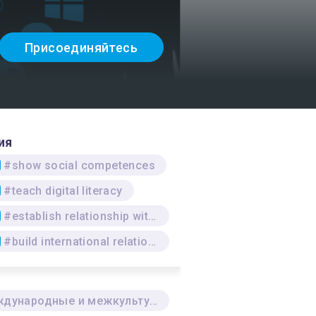
Присоединяйтесь
ия
#show social competences
#teach digital literacy
#establish relationship with the media
#build international relations
Международные и межкультурные