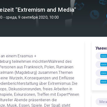
izeit "Extremism and Media"
00
- среда, 9 сентября 2020, 10:00
Умен
 an einem Erasmus + 
ESCO
deburg teilnehmen möchten!
Während des 
ESCO
rsonen aus Frankreich, Polen, Rumänien 
Böckelmann (Magdeburg) zusammen.Themen 
ESCO
seine Wurzeln, Konsequenzen und Einflüsse 
ESCO
ienberichterstattung über Extremismus.
Die 
s, Diskussionsrunden, freies Arbeiten in 
nspiele, Exkursionen, Treffen mit Expert*innen 
tureller Abende präsentieren die 
ze, Musik, Essen, Spiele. Der Spaß steht 