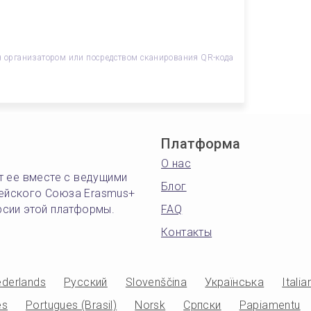
 организатором или посредством сканирования QR-кода
Платформа
О нас
т ее вместе с ведущими
Блог
ейского Союза Erasmus+
рсии этой платформы.
FAQ
Контакты
derlands
Русский
Slovenščina
Українська
Italia
es
Portugues (Brasil)
Norsk
Српски
Papiamentu