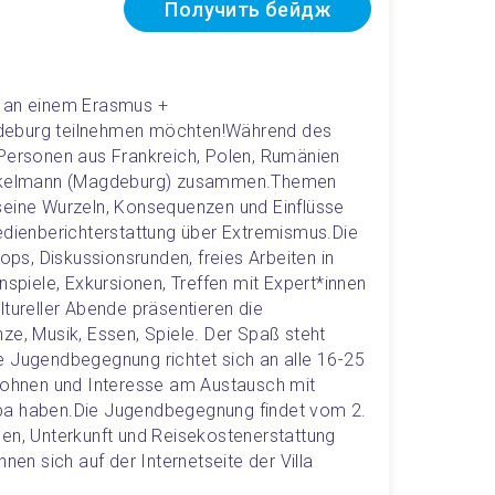
Получить бейдж
 an einem Erasmus + 
deburg teilnehmen möchten!
Während des 
rsonen aus Frankreich, Polen, Rumänien 
Böckelmann (Magdeburg) zusammen.Themen 
seine Wurzeln, Konsequenzen und Einflüsse 
ienberichterstattung über Extremismus.
Die 
s, Diskussionsrunden, freies Arbeiten in 
nspiele, Exkursionen, Treffen mit Expert*innen 
tureller Abende präsentieren die 
ze, Musik, Essen, Spiele. Der Spaß steht 
e Jugendbegegnung richtet sich an alle 16-25 
 wohnen und Interesse am Austausch mit 
pa haben.
Die Jugendbegegnung findet vom 2. 
en, Unterkunft und Reisekostenerstattung 
nen sich auf der Internetseite der Villa 