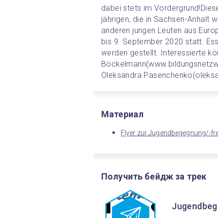
dabei stets im Vordergrund!
Dies
jährigen, die in Sachsen-Anhalt
anderen jungen Leuten aus Euro
bis 9. September 2020 statt. Ess
werden gestellt. Interessierte kön
Böckelmann
(www.bildungsnetzwe
Oleksandra Pasenchenko
(oleks
Материал
Flyer zur Jugendbegegnung/-fre
Получить бейдж за трек
Jugendbege