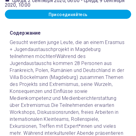
среда, 2 сентября 2020, 06:00
- среда, 9 сентября
2020, 10:00
Присоединяйтесь
Содержание
Gesucht werden junge Leute, die an einem Erasmus 
+ Jugendaustauschprojekt in Magdeburg 
teilnehmen möchten!
Während des 
Jugendaustauschs kommen 28 Personen aus 
Frankreich, Polen, Rumänien und Deutschland in der 
Villa Böckelmann (Magdeburg) zusammen.Themen 
des Projekts sind Extremismus, seine Wurzeln, 
Konsequenzen und Einflüsse sowie 
Medienkompetenz und Medienberichterstattung 
über Extremismus.
Die Teilnehmenden erwarten 
Workshops, Diskussionsrunden, freies Arbeiten in 
internationalen Kleinteams, Rollenspiele, 
Exkursionen, Treffen mit Expert*innen und vieles 
mehr. Während interkultureller Abende präsentieren 