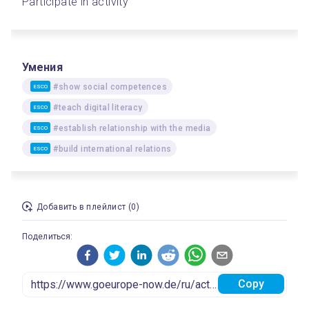
Participate in activity
Умения
#show social competences
ESCO
#teach digital literacy
ESCO
#establish relationship with the media
ESCO
#build international relations
ESCO
Добавить в плейлист (0)
Поделиться:
Copy